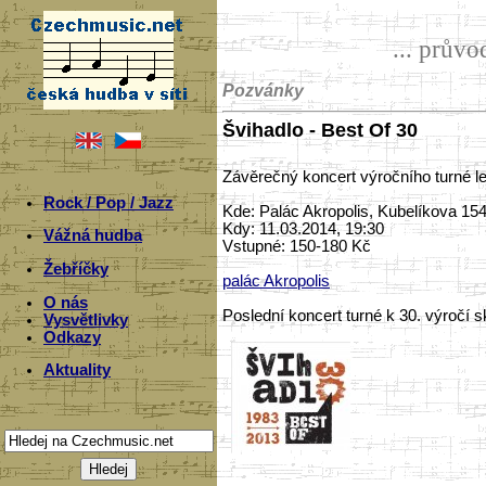
... prův
Pozvánky
Švihadlo - Best Of 30
Závěrečný koncert výročního turné l
Rock / Pop / Jazz
Kde: Palác Akropolis, Kubelíkova 15
Kdy: 11.03.2014, 19:30
Vážná hudba
Vstupné: 150-180 Kč
Žebříčky
palác Akropolis
O nás
Poslední koncert turné k 30. výročí 
Vysvětlivky
Odkazy
Aktuality