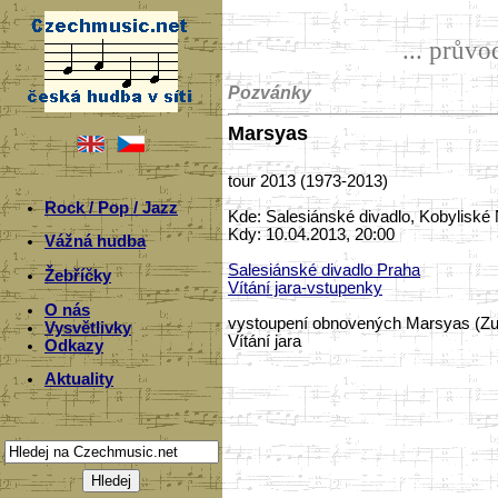
... prův
Pozvánky
Marsyas
tour 2013 (1973-2013)
Rock / Pop / Jazz
Kde: Salesiánské divadlo, Kobyliské
Kdy: 10.04.2013, 20:00
Vážná hudba
Salesiánské divadlo Praha
Žebříčky
Vítání jara-vstupenky
O nás
vystoupení obnovených Marsyas (Zuz
Vysvětlivky
Vítání jara
Odkazy
Aktuality