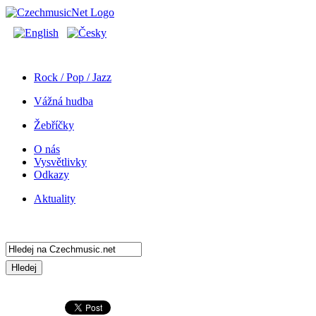
Rock / Pop / Jazz
Vážná hudba
Žebříčky
O nás
Vysvětlivky
Odkazy
Aktuality