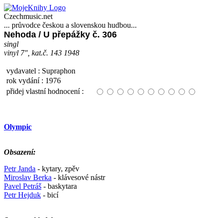
Czechmusic.net
... průvodce českou a slovenskou hudbou...
Nehoda / U přepážky č. 306
singl
vinyl 7", kat.č. 143 1948
vydavatel : Supraphon
rok vydání : 1976
přidej vlastní hodnocení :
Olympic
Obsazení:
Petr Janda
- kytary, zpěv
Miroslav Berka
- klávesové nástr
Pavel Petráš
- baskytara
Petr Hejduk
- bicí